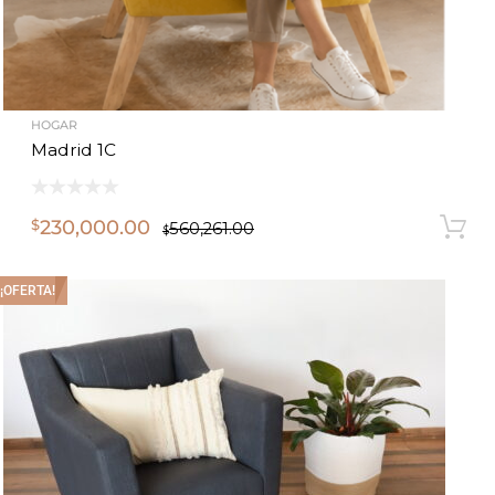
HOGAR
Madrid 1C
230,000.00
$
560,261.00
$
¡OFERTA!