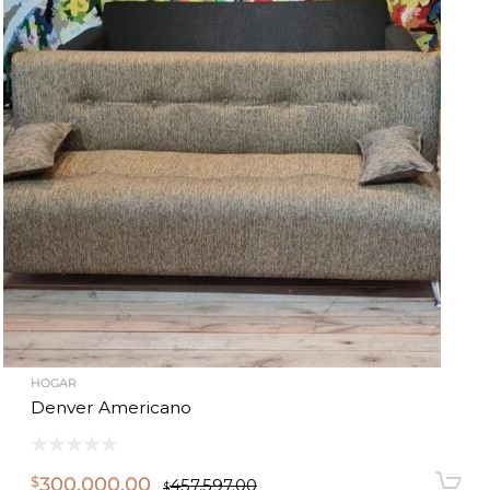
HOGAR
Denver Americano
300,000.00
$
457,597.00
$