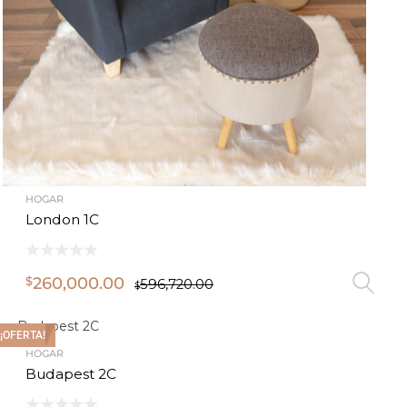
HOGAR
London 1C
260,000.00
$
596,720.00
$
¡OFERTA!
HOGAR
Budapest 2C