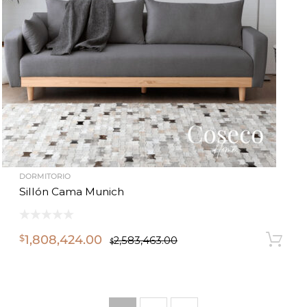
DORMITORIO
Sillón Cama Munich
1,808,424.00
$
2,583,463.00
$