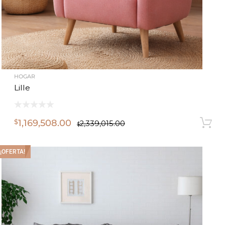
HOGAR
Lille
1,169,508.00
$
2,339,015.00
$
¡OFERTA!