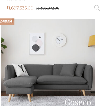
1,697,535.00
$
3,395,072.00
$
¡OFERTA!