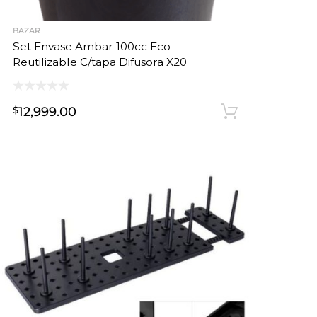
BAZAR
Set Envase Ambar 100cc Eco
Reutilizable C/tapa Difusora X20
12,999.00
$
Añadir al 
adir al carrito