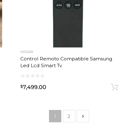
HOGAR
Control Remoto Compatible Samsung
Led Lcd Smart Tv
7,499.00
$
Añadir al carrito
Añ
1
2