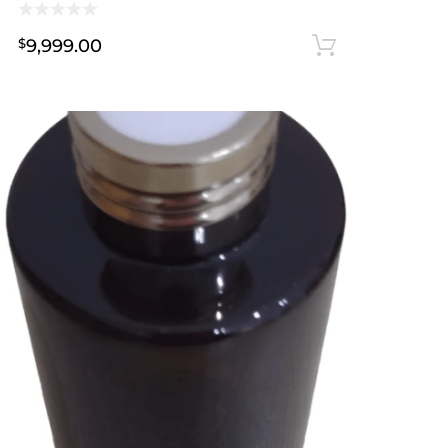
adir al carrito
9,999.00
$
Añadir al 