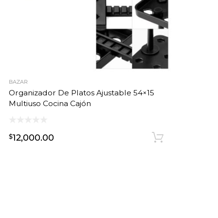
BAZAR
Organizador De Platos Ajustable 54×15
Multiuso Cocina Cajón
12,000.00
$
adir al carrito
Añadir al 